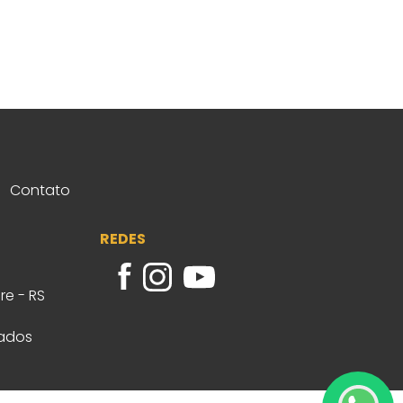
Contato
REDES
re - RS
vados