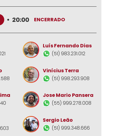
•
20:00
ENCERRADO
Luís Fernando Dias
021
(51) 983.231.012
o
Vinícius Terra
.588
(51) 998.293.908
Jose Mario Pansera
Lima
(55) 999.278.008
140
Sergio Leão
(51) 999.348.666
.603