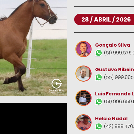
28 / ABRIL / 2026
Gonçalo Silva
(51) 999.575.
Gustavo Ribeir
(55) 999.885
Luis Fernando 
(51) 996.650.
Helcio Nadal
(42) 999.470