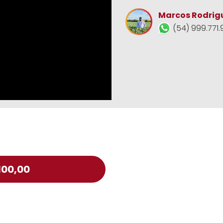
Marcos Rodrig
(54) 999.771.
100,00