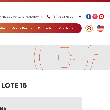
•
inhos de Vento, Porto Alegre - RS
(51) 3508-1909
ilão
Áreas Rurais
Cadastro
Contato
LOTE 15
OBÉ