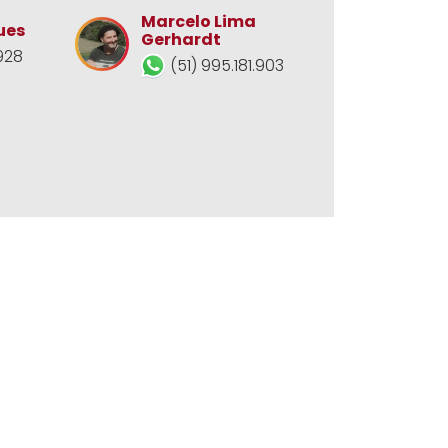
Marcelo Lima
ues
Gerhardt
928
(51) 995.181.903