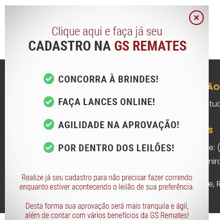
NAVEGAÇÃO
Início
Institu
CONTATOS
Telefone: 
Rua Ramiro
Porto Alegre,